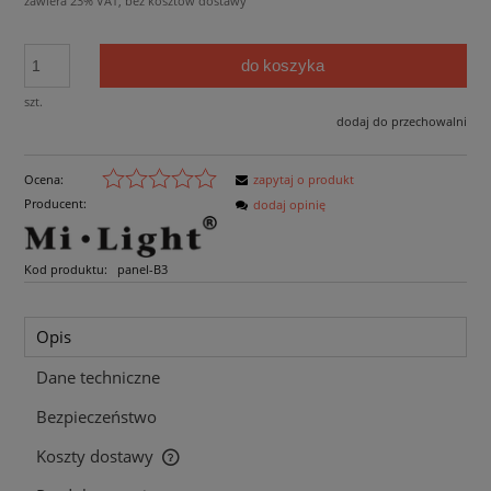
zawiera 23% VAT, bez kosztów dostawy
do koszyka
szt.
dodaj do przechowalni
Ocena:
zapytaj o produkt
Producent:
dodaj opinię
Kod produktu:
panel-B3
Opis
Dane techniczne
Bezpieczeństwo
Koszty dostawy
Cena nie zawiera ewentualnych kosztów płatności