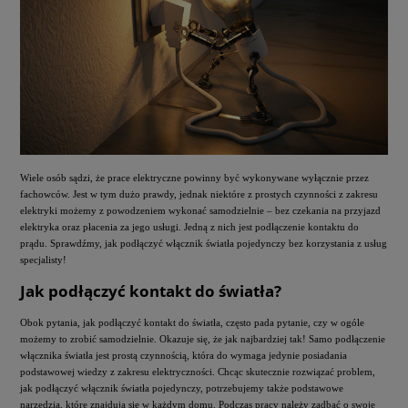
Wiele osób sądzi, że prace elektryczne powinny być wykonywane wyłącznie przez
fachowców. Jest w tym dużo prawdy, jednak niektóre z prostych czynności z zakresu
elektryki możemy z powodzeniem wykonać samodzielnie – bez czekania na przyjazd
elektryka oraz płacenia za jego usługi. Jedną z nich jest podłączenie kontaktu do
prądu. Sprawdźmy, jak podłączyć włącznik światła pojedynczy bez korzystania z usług
specjalisty!
Jak podłączyć kontakt do światła?
Obok pytania, jak podłączyć kontakt do światła, często pada pytanie, czy w ogóle
możemy to zrobić samodzielnie. Okazuje się, że jak najbardziej tak! Samo podłączenie
włącznika światła jest prostą czynnością, która do wymaga jedynie posiadania
podstawowej wiedzy z zakresu elektryczności. Chcąc skutecznie rozwiązać problem,
jak podłączyć włącznik światła pojedynczy, potrzebujemy także podstawowe
narzędzia, które znajdują się w każdym domu. Podczas pracy należy zadbać o swoje