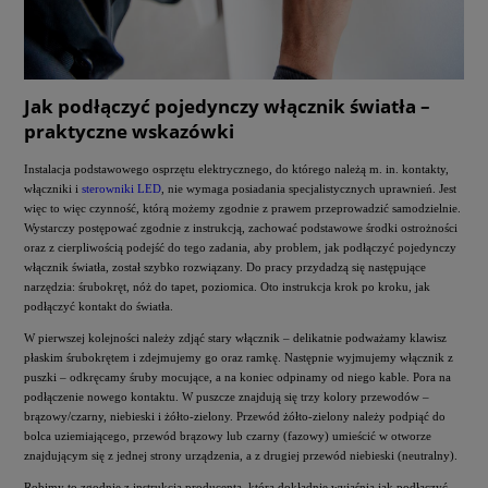
Jak podłączyć pojedynczy włącznik światła –
praktyczne wskazówki
Instalacja podstawowego osprzętu elektrycznego, do którego należą m. in. kontakty,
włączniki i
sterowniki LED
, nie wymaga posiadania specjalistycznych uprawnień. Jest
więc to więc czynność, którą możemy zgodnie z prawem przeprowadzić samodzielnie.
Wystarczy postępować zgodnie z instrukcją, zachować podstawowe środki ostrożności
oraz z cierpliwością podejść do tego zadania, aby problem, jak podłączyć pojedynczy
włącznik światła, został szybko rozwiązany. Do pracy przydadzą się następujące
narzędzia: śrubokręt, nóż do tapet, poziomica. Oto instrukcja krok po kroku, jak
podłączyć kontakt do światła.
W pierwszej kolejności należy zdjąć stary włącznik – delikatnie podważamy klawisz
płaskim śrubokrętem i zdejmujemy go oraz ramkę. Następnie wyjmujemy włącznik z
puszki – odkręcamy śruby mocujące, a na koniec odpinamy od niego kable. Pora na
podłączenie nowego kontaktu. W puszcze znajdują się trzy kolory przewodów –
brązowy/czarny, niebieski i żółto-zielony. Przewód żółto-zielony należy podpiąć do
bolca uziemiającego, przewód brązowy lub czarny (fazowy) umieścić w otworze
znajdującym się z jednej strony urządzenia, a z drugiej przewód niebieski (neutralny).
Robimy to zgodnie z instrukcją producenta, która dokładnie wyjaśnia jak podłączyć