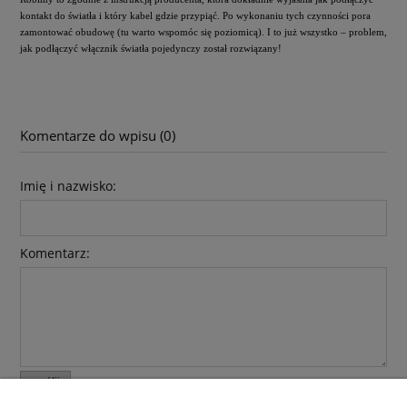
kontakt do światła i który kabel gdzie przypiąć. Po wykonaniu tych czynności pora
zamontować obudowę (tu warto wspomóc się poziomicą). I to już wszystko – problem,
jak podłączyć włącznik światła pojedynczy został rozwiązany!
Komentarze do wpisu (0)
Imię i nazwisko:
Komentarz:
wyślij