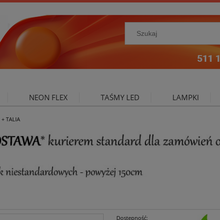
NEON FLEX
TAŚMY LED
LAMPKI
 + TALIA
NIE ZEWNĘTRZNE
OŚWIETLENIE DO SALONU
A
Dostępność: