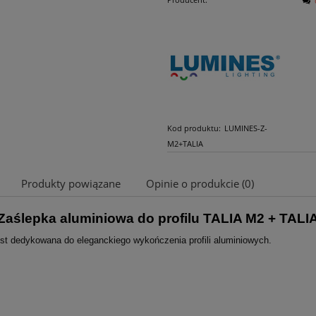
Kod produktu:
LUMINES-Z-
M2+TALIA
Produkty powiązane
Opinie o produkcie (0)
Zaślepka aluminiowa do profilu TALIA M2 + TALI
Cena nie zawiera ewentualnych kosztów
płatności
st dedykowana do eleganckiego wykończenia profili aluminiowych.