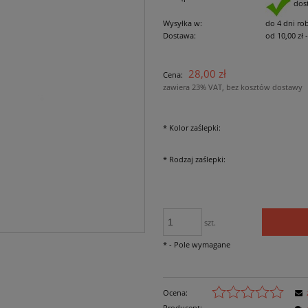
dos
Wysyłka w:
do 4 dni ro
Dostawa:
od 10,00 zł
Cena nie zawiera ewe
28,00 zł
Cena:
płatności
zawiera 23% VAT, bez kosztów dostawy
*
Kolor zaślepki:
*
Rodzaj zaślepki:
szt.
*
- Pole wymagane
Ocena:
Producent: