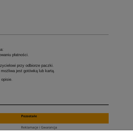
a:
owaniu płatności.
ycielowi przy odbiorze paczki.
możliwa jest gotówką lub kartą.
opisie.
.
Pozostałe
Reklamacje i Gwarancja