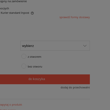
tępny na zamówienie
boczych
- Kurier standard Inpost
sprawdź formy dostawy
ntualnych kosztów
z otworem
bez otworu
do koszyka
dodaj do przechowalni
zapytaj o produkt