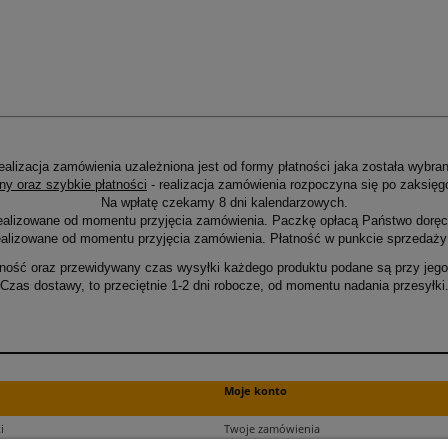
ealizacja zamówienia uzależniona jest od formy płatności jaka została wybran
ny oraz szybkie płatności
- realizacja zamówienia rozpoczyna się po zaksięg
Na wpłatę czekamy 8 dni kalendarzowych.
ealizowane od momentu przyjęcia zamówienia. Paczkę opłacą Państwo doręcz
alizowane od momentu przyjęcia zamówienia. Płatność w punkcie sprzedaży 
ność oraz przewidywany czas wysyłki każdego produktu podane są przy jego 
Czas dostawy, to przeciętnie 1-2 dni robocze, od momentu nadania przesyłki
Moje konto
i
Twoje zamówienia