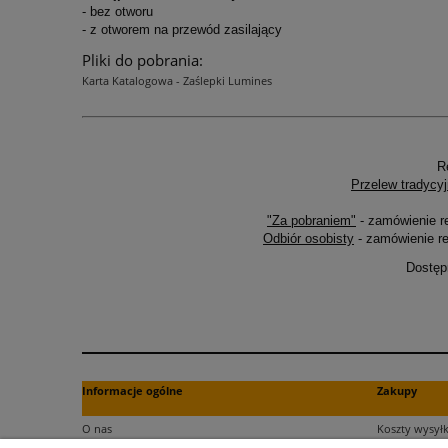
- bez otworu
- z otworem na przewód zasilający
Pliki do pobrania:
Karta Katalogowa - Zaślepki Lumines
R
Przelew tradycyj
"Za pobraniem"
- zamówienie r
Odbiór osobisty
- zamówienie re
Dostęp
Informacje ogólne
Zakupy
O nas
Koszty wysyłk