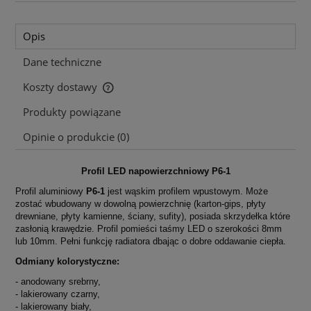
Opis
Dane techniczne
Koszty dostawy
Cena nie zawiera ewentualnych kosztów płatności
Produkty powiązane
Opinie o produkcie (0)
Profil LED napowierzchniowy P6-1
Profil aluminiowy
P6-1
jest wąskim profilem wpustowym. Może
zostać wbudowany w dowolną powierzchnię (karton-gips, płyty
drewniane, płyty kamienne, ściany, sufity), posiada skrzydełka które
zasłonią krawędzie.
Profil pomieści taśmy LED o szerokości 8mm
lub 10mm. Pełni funkcję radiatora dbając o dobre oddawanie ciepła.
Odmiany kolorystyczne:
- anodowany srebrny,
- lakierowany czarny,
-
lakierowany biały
,