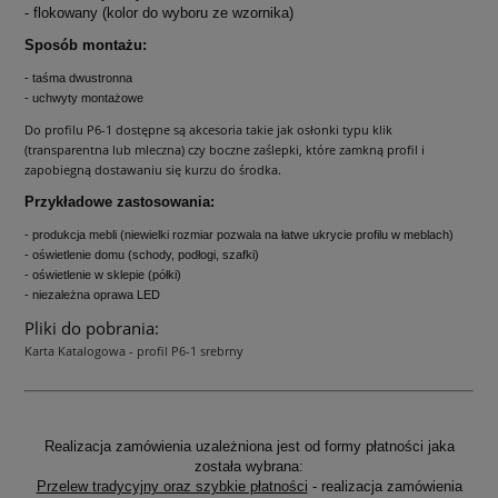
- flokowany (kolor do wyboru ze wzornika)
Sposób montażu:
- taśma dwustronna
- uchwyty montażowe
Do profilu P6-1 dostępne są akcesoria takie jak osłonki typu klik
(transparentna lub mleczna) czy boczne zaślepki, które zamkną profil i
zapobiegną dostawaniu się kurzu do środka.
Przykładowe zastosowania:
- produkcja mebli (niewielki rozmiar pozwala na łatwe ukrycie profilu w meblach)
- oświetlenie domu (schody, podłogi, szafki)
- oświetlenie w sklepie (półki)
- niezależna oprawa LED
Pliki do pobrania:
Karta Katalogowa - profil P6-1 srebrny
Realizacja zamówienia uzależniona jest od formy płatności jaka
została wybrana:
Przelew tradycyjny oraz szybkie płatności
- realizacja zamówienia