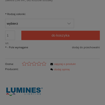
zawiera 23% VAT, bez kosztów dostawy
*
Rodzaj osłonki:
do koszyka
szt.
*
- Pole wymagane
dodaj do przechowalni
Ocena:
zapytaj o produkt
Producent:
dodaj opinię