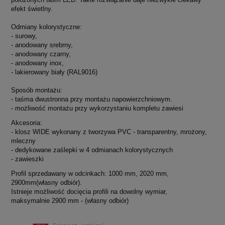
efekt świetlny.
Odmiany kolorystyczne:
- surowy,
- anodowany srebrny,
- anodowany czarny,
- anodowany inox,
- lakierowany biały (RAL9016)
Sposób montażu:
- taśma dwustronna przy montażu napowierzchniowym.
- możliwość montażu przy wykorzystaniu kompletu zawiesi
Akcesoria:
- klosz WIDE wykonany z tworzywa PVC - transparentny, mrożony,
mleczny
- dedykowane zaślepki w 4 odmianach kolorystycznych
- zawieszki
Profil sprzedawany w odcinkach: 1000 mm, 2020 mm,
2900mm(własny odbiór).
Istnieje możliwość docięcia profili na dowolny wymiar,
maksymalnie 2900 mm - (własny odbiór)