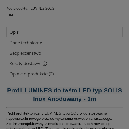
Kod produktu:
LUMINES-SOLIS-
I-1M
Opis
Dane techniczne
Bezpieczeństwo
Koszty dostawy
Cena nie zawiera ewentualnych kosztów płatności
Opinie o produkcie (0)
Profil LUMINES do taśm LED typ SOLIS
Inox Anodowany - 1m
Profil architektoniczny LUMINES typu SOLIS do stosowania
napowierzchniowego oraz do wykonania oświetlenia wiszącego.
Został zaprojektowany z myślą o stosowaniu trzech równolegle
położonych taśm LED. Takie rozwiązanie daje niezwykle ciekawy