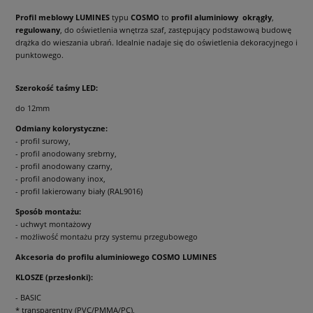
Profil meblowy
LUMINES
typu
COSMO
to
profil aluminiowy
okrągły
,
regulowany
, do oświetlenia wnętrza szaf, zastępujący podstawową budowę
drążka do wieszania ubrań. Idealnie nadaje się do oświetlenia dekoracyjnego i
punktowego.
Szerokość taśmy LED:
do 12mm
Odmiany kolorystyczne:
- profil surowy,
- profil anodowany srebrny,
- profil anodowany czarny,
- profil anodowany inox,
- profil lakierowany biały (RAL9016)
Sposób montażu:
- uchwyt montażowy
- możliwość montażu przy systemu przegubowego
Akcesoria do profilu aluminiowego COSMO LUMINES
KLOSZE (przesłonki):
- BASIC
* transparentny (PVC/PMMA/PC),