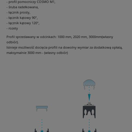
- profil pomocniczy COSMO M1,
- śruba radełkowana,
- łącznik prosty,
- łącznik kątowy 90°,
- łącznik kątowy 120°,
- rozety
Profil sprzedawany w odcinkach: 1000 mm, 2020 mm, 3000mm(własny
odbiór).
Istnieje możliwość docięcia profili na dowolny wymiar za dodatkową opłatą,
maksymalnie 3000 mm - (własny odbiór)