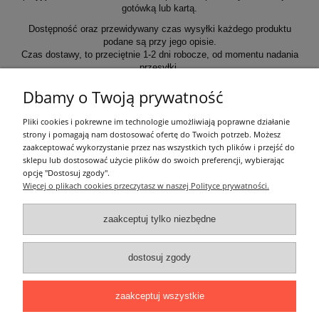
gotówką lub kartą.
Dostępność oraz przewidywany czas wysyłki każdego produktu
podane są przy jego opisie.
Czas dostawy, to przeciętnie 1-2 dni robocze, od momentu nadania
przesyłki.
Dbamy o Twoją prywatność
Informacje ogólne
Pliki cookies i pokrewne im technologie umożliwiają poprawne działanie
strony i pomagają nam dostosować ofertę do Twoich potrzeb. Możesz
zaakceptować wykorzystanie przez nas wszystkich tych plików i przejść do
Zakupy
sklepu lub dostosować użycie plików do swoich preferencji, wybierając
opcję "Dostosuj zgody".
Więcej o plikach cookies przeczytasz w naszej Polityce prywatności.
Moje konto
zaakceptuj tylko niezbędne
Pozostałe
dostosuj zgody
Łatwy dojazd z Sopotu, Gdańska i Gdyni - przekonaj się i kup również na
miejscu!
ONELED, ul. Kasprowicza 4, 83-000 Pruszcz Gdański
zaakceptuj wszystkie
e-mail: biuro@oneled.pl | tel.: 511-711-113 | tel.: 511-115-157 | tel.: 511-711-
225