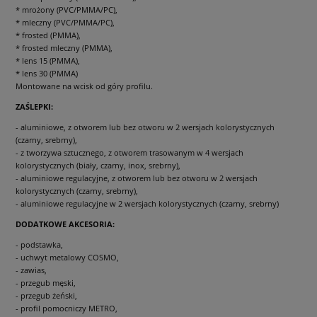
* mrożony (PVC/PMMA/PC),
* mleczny (PVC/PMMA/PC),
* frosted (PMMA),
* frosted mleczny (PMMA),
* lens 15 (PMMA),
* lens 30 (PMMA)
Montowane na wcisk od góry profilu.
ZAŚLEPKI:
- aluminiowe, z otworem lub bez otworu w 2 wersjach kolorystycznych
(czarny, srebrny),
- z tworzywa sztucznego, z otworem trasowanym w 4 wersjach
kolorystycznych (biały, czarny, inox, srebrny),
- aluminiowe regulacyjne, z otworem lub bez otworu w 2 wersjach
kolorystycznych (czarny, srebrny),
- aluminiowe regulacyjne w 2 wersjach kolorystycznych (czarny, srebrny)
DODATKOWE AKCESORIA:
- podstawka,
- uchwyt metalowy COSMO,
- zawias,
- przegub męski,
- przegub żeński,
- profil pomocniczy METRO,