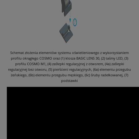
Schemat złożenia elementów systemu oświetleniowego z wykorzystaniem
profilu okrągłego COSMO oraz (1) klosza BASIC LENS 30, (2) taśmy LED, (3)
profilu COSMO M1, (4) zaślepki regulacyjnej z otworem, (4a) zaślepki
regulacyjnej bez otworu, (5) pierścieni regulacyjnych, (6a) elementu przegubu
żeńskiego, (6b) elementu przegubu męskiego, (6c) śruby radełkowanej, (7)
podstawki