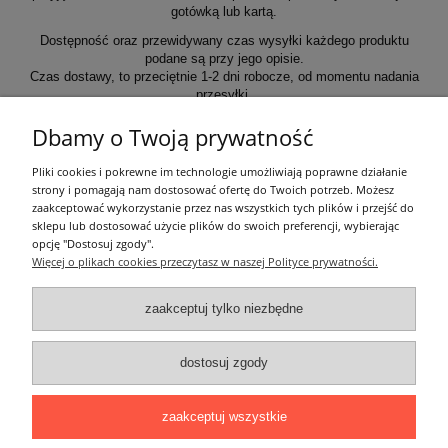
gotówką lub kartą.
Dostępność oraz przewidywany czas wysyłki każdego produktu
podane są przy jego opisie.
Czas dostawy, to przeciętnie 1-2 dni robocze, od momentu nadania
przesyłki.
Dbamy o Twoją prywatność
Informacje ogólne
Pliki cookies i pokrewne im technologie umożliwiają poprawne działanie
strony i pomagają nam dostosować ofertę do Twoich potrzeb. Możesz
zaakceptować wykorzystanie przez nas wszystkich tych plików i przejść do
Zakupy
sklepu lub dostosować użycie plików do swoich preferencji, wybierając
opcję "Dostosuj zgody".
Więcej o plikach cookies przeczytasz w naszej Polityce prywatności.
Moje konto
zaakceptuj tylko niezbędne
Pozostałe
dostosuj zgody
Łatwy dojazd z Sopotu, Gdańska i Gdyni - przekonaj się i kup również na
miejscu!
ONELED, ul. Kasprowicza 4, 83-000 Pruszcz Gdański
zaakceptuj wszystkie
e-mail: biuro@oneled.pl | tel.: 511-711-113 | tel.: 511-115-157 | tel.: 511-711-
225