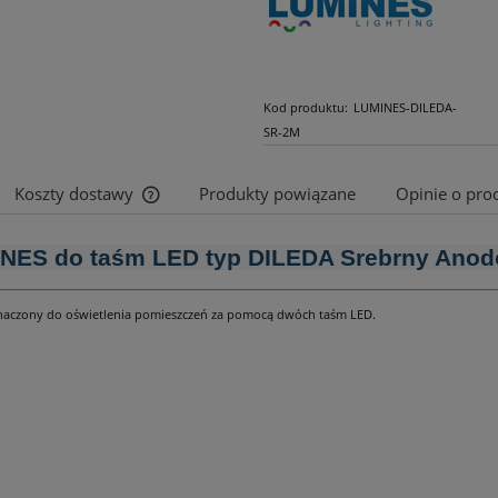
Kod produktu:
LUMINES-DILEDA-
SR-2M
Koszty dostawy
Produkty powiązane
Opinie o prod
Cena nie zawiera ewentualnych kosztów
INES do taśm LED typ DILEDA Srebrny Ano
płatności
zeznaczony do oświetlenia pomieszczeń za pomocą dwóch taśm LED.