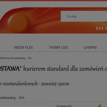
NEON FLEX
TAŚMY LED
LAMPKI
A Srebrny Anodowany - 2m
NIE ZEWNĘTRZNE
OŚWIETLENIE DO SALONU
A
Anodowany - 2m
Dostępność: