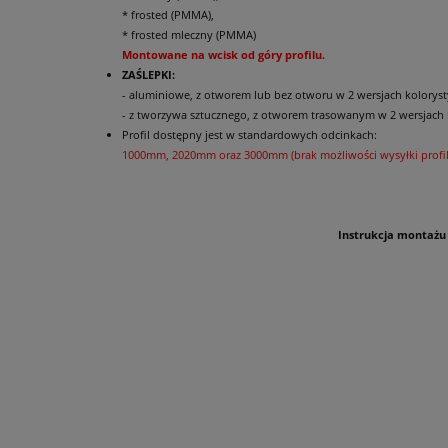
* frosted (PMMA),
* frosted mleczny (PMMA)
Montowane na wcisk od góry profilu.
ZAŚLEPKI:
- aluminiowe, z otworem lub bez otworu w 2 wersjach kolorystyc
- z tworzywa sztucznego, z otworem trasowanym w 2 wersjach k
Profil dostępny jest w standardowych odcinkach:
1000mm, 2020mm oraz 3000mm (brak możliwości wysyłki profili
Instrukcja montażu