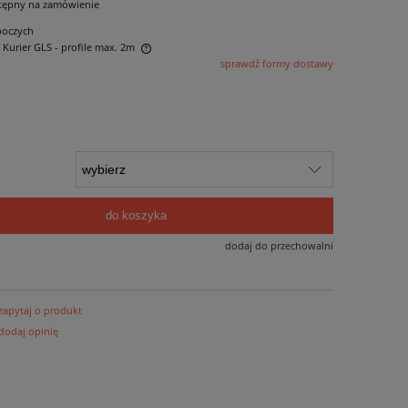
tępny na zamówienie
boczych
- Kurier GLS - profile max. 2m
sprawdź formy dostawy
 ewentualnych kosztów
do koszyka
dodaj do przechowalni
zapytaj o produkt
dodaj opinię