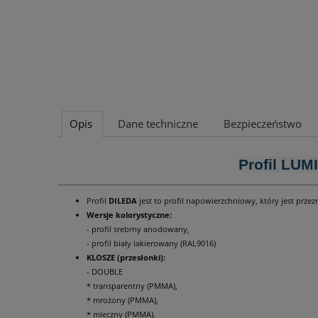
Opis
Dane techniczne
Bezpieczeństwo
Profil LUM
Profil
DILEDA
jest to profil napowierzchniowy, który jest pr
Wersje kolorystyczne:
- profil srebrny anodowany,
- profil biały lakierowany (RAL9016)
KLOSZE (przesłonki):
- DOUBLE
* transparentny (PMMA),
* mrożony (PMMA),
* mleczny (PMMA),