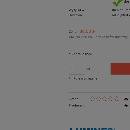
dos
Wysyłka w:
do 4 dni ro
Dostawa:
od 20,00 zł
Cena nie zawiera
88,00 zł
Cena:
płatności
zawiera 23% VAT, bez kosztów dostawy
*
Rodzaj osłonki:
szt.
*
- Pole wymagane
Ocena:
Producent: