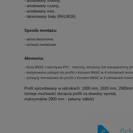
- anodowany srebrny,
- anodowany czarny,
- anodowany inox,
- lakierowany biały (RAL9016)
Sposób montażu:
- taśma dwustronna
- uchwyty montażowe
Akcesoria:
- klosz BASIC z tworzywa PVC - mleczny, mrożony lub transparentny (
- dedykowane zaślepki do profili z kloszem BASIC w 4 odmianach kolo
- uchwyty montażowe do profili z kloszem BASIC w 3 odmianach kolorys
Profil sprzedawany w odcinkach: 1000 mm, 2020 mm, 2900mm
Istnieje możliwość docięcia profili na dowolny wymiar,
maksymalnie 2900 mm - (własny odbiór)