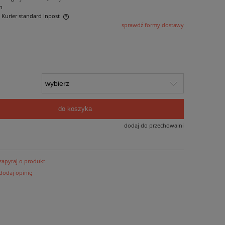
n
- Kurier standard Inpost
sprawdź formy dostawy
ntualnych kosztów
do koszyka
dodaj do przechowalni
zapytaj o produkt
dodaj opinię