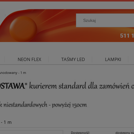
NEON FLEX
TAŚMY LED
LAMPKI
 Anodowany - 1 m
NIE ZEWNĘTRZNE
OŚWIETLENIE DO SALONU
A
 - 1 m
Dostępność:
dostępny n