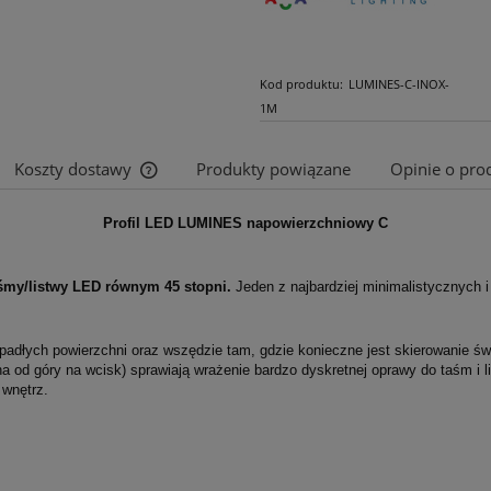
Kod produktu:
LUMINES-C-INOX-
1M
Koszty dostawy
Produkty powiązane
Opinie o prod
Profil LED LUMINES napowierzchniowy C
Cena nie zawiera ewentualnych kosztów
płatności
śmy/listwy LED równym 45 stopni.
Jeden z najbardziej minimalistycznych 
padłych powierzchni oraz wszędzie tam, gdzie konieczne jest skierowanie św
na od góry na wcisk) sprawiają wrażenie bardzo dyskretnej oprawy do taśm i 
 wnętrz.