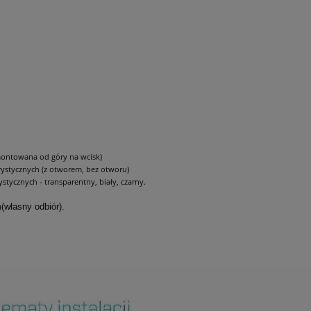
montowana od góry na wcisk)
rystycznych (z otworem, bez otworu)
tycznych - transparentny, biały, czarny.
(własny odbiór).