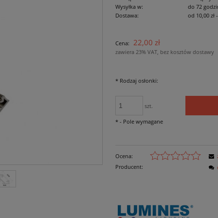
Wysyłka w:
do 72 godzi
Dostawa:
od 10,00 zł
Cena nie zawiera ewe
22,00 zł
Cena:
płatności
zawiera 23% VAT, bez kosztów dostawy
*
Rodzaj osłonki:
szt.
*
- Pole wymagane
Ocena:
Producent: