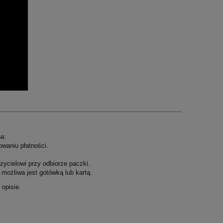
a:
owaniu płatności.
ycielowi przy odbiorze paczki.
możliwa jest gotówką lub kartą.
opisie.
.