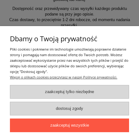
Dostępność oraz przewidywany czas wysyłki każdego produktu
podane są przy jego opisie.
Czas dostawy, to przeciętnie 1-2 dni robocze, od momentu nadania
przesyłki.
Dbamy o Twoją prywatność
Informacje ogólne
Pliki cookies i pokrewne im technologie umożliwiają poprawne działanie
strony i pomagają nam dostosować ofertę do Twoich potrzeb. Możesz
zaakceptować wykorzystanie przez nas wszystkich tych plików i przejść do
Zakupy
sklepu lub dostosować użycie plików do swoich preferencji, wybierając
opcję "Dostosuj zgody".
Więcej o plikach cookies przeczytasz w naszej Polityce prywatności.
Moje konto
zaakceptuj tylko niezbędne
Pozostałe
dostosuj zgody
Łatwy dojazd z Sopotu, Gdańska i Gdyni - przekonaj się i kup również na
miejscu!
ONELED, ul. Kasprowicza 4, 83-000 Pruszcz Gdański
zaakceptuj wszystkie
e-mail: biuro@oneled.pl | tel.: 511-711-113 | tel.: 511-115-157 | tel.: 511-711-
225