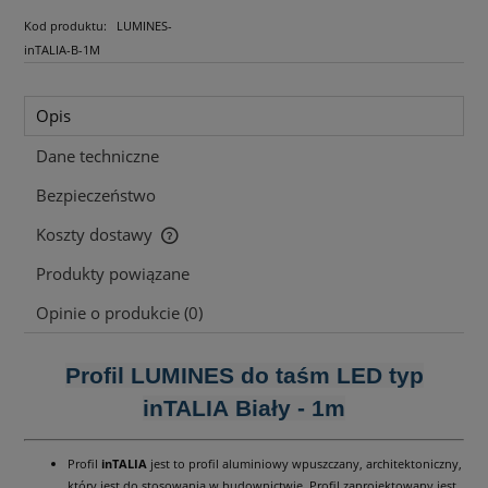
Kod produktu:
LUMINES-
inTALIA-B-1M
Opis
Dane techniczne
Bezpieczeństwo
Koszty dostawy
Cena nie zawiera ewentualnych kosztów płatności
Produkty powiązane
Opinie o produkcie (0)
Profil LUMINES do taśm LED typ
inTALIA Biały - 1m
Profil
inTALIA
jest to profil aluminiowy wpuszczany, architektoniczny,
który jest do stosowania w budownictwie. Profil zaprojektowany jest