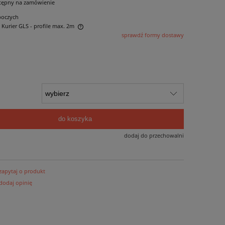
tępny na zamówienie
boczych
- Kurier GLS - profile max. 2m
sprawdź formy dostawy
 ewentualnych kosztów
do koszyka
dodaj do przechowalni
zapytaj o produkt
dodaj opinię