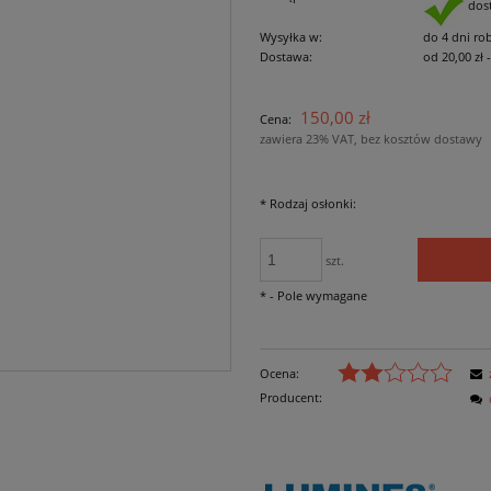
dos
Wysyłka w:
do 4 dni ro
Dostawa:
od 20,00 zł
Cena nie zawiera
150,00 zł
Cena:
płatności
zawiera 23% VAT, bez kosztów dostawy
*
Rodzaj osłonki:
szt.
*
- Pole wymagane
Ocena:
Producent: