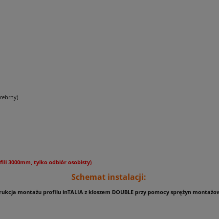
srebrny)
fili 3000mm, tylko odbiór osobisty)
Schemat instalacji:
trukcja montażu profilu inTALIA z kloszem DOUBLE przy pomocy sprężyn montażo