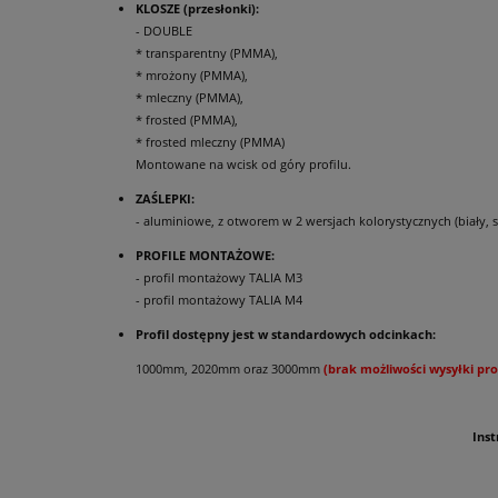
KLOSZE (przesłonki):
- DOUBLE
* transparentny (PMMA),
* mrożony (PMMA),
* mleczny (PMMA),
* frosted (PMMA),
* frosted mleczny (PMMA)
Montowane na wcisk od góry profilu.
ZAŚLEPKI:
- aluminiowe, z otworem w 2 wersjach kolorystycznych (biały, 
PROFILE MONTAŻOWE:
- profil montażowy TALIA M3
- profil montażowy TALIA M4
Profil dostępny jest w standardowych odcinkach:
1000mm, 2020mm oraz 3000mm
(brak możliwości wysyłki pro
Ins