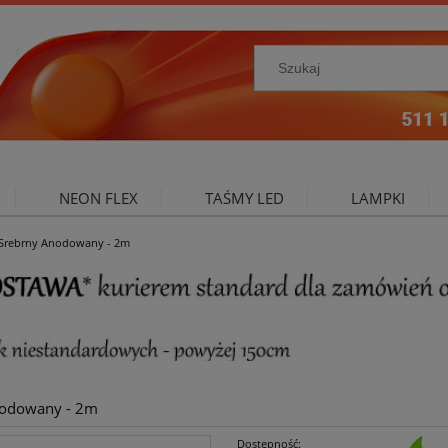
NEON FLEX
TAŚMY LED
LAMPKI
A Srebrny Anodowany - 2m
NIE ZEWNĘTRZNE
OŚWIETLENIE DO SALONU
A
Anodowany - 2m
Dostępność: