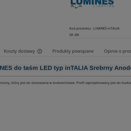
Kod produktu:
LUMINES-inTALIA-
SR-2M
Koszty dostawy
Produkty powiązane
Opinie o prod
Cena nie zawiera ewentualnych kosztów
INES do taśm LED typ inTALIA Srebrny Ano
płatności
toniczny, który jest do stosowania w budownictwie. Profil zaprojektowany jest do b