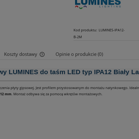
Kod produktu:
LUMINES-IPA12-
B-2M
Koszty dostawy
Opinie o produkcie (0)
Cena nie zawiera ewentualnych kosztów
owy LUMINES do taśm LED typ IPA12 Biały L
płatności
nia płyty gipsowej. Jest profilem przystosowanym do montażu natynkowego. Idealnie
12 mm
. Montaż odbywa się za pomocą wkrętów montażowych.