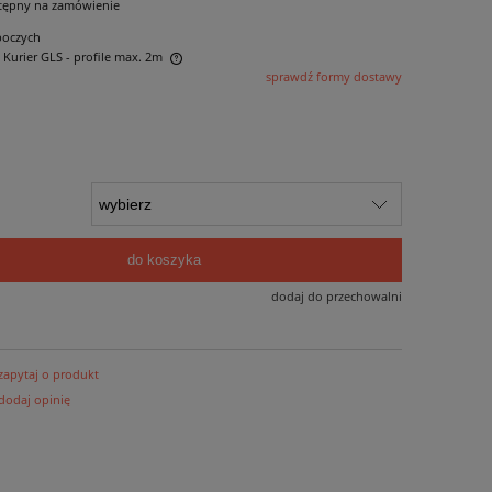
tępny na zamówienie
boczych
- Kurier GLS - profile max. 2m
sprawdź formy dostawy
 ewentualnych kosztów
do koszyka
dodaj do przechowalni
zapytaj o produkt
dodaj opinię