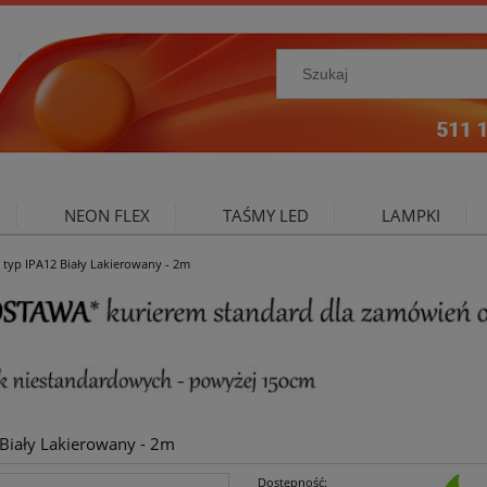
NEON FLEX
TAŚMY LED
LAMPKI
 typ IPA12 Biały Lakierowany - 2m
NIE ZEWNĘTRZNE
OŚWIETLENIE DO SALONU
A
Biały Lakierowany - 2m
Dostępność: