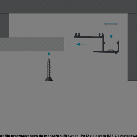
rofilu przeznaczonego do montażu sufitowego IPA12 z kloszem BASIC z zagipsow