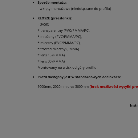
Sposób montażu:
- wkręty montażowe (niedołączane do profilu)
KLOSZE (przesłonki):
- BASIC
* transparentny (PVC/PMMA/PC),
* mrożony (PVC/PMMA/PC),
* mleczny (PVC/PMMA/PC),
* frosted mleczny (PMMA)
* lens 15 (PMMA),
* lens 30 (PMMA)
Montowany na wcisk od góry profilu
Profil dostępny jest w standardowych odcinkach:
1000mm, 2020mm oraz 3000mm
(brak możliwości wysyłki pro
Inst