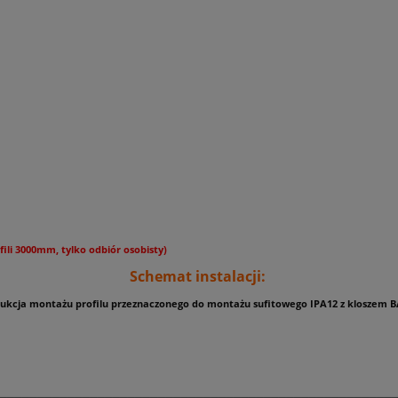
fili 3000mm, tylko odbiór osobisty)
Schemat instalacji:
rukcja montażu profilu przeznaczonego do montażu sufitowego IPA12 z kloszem B