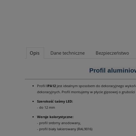
Opis
Dane techniczne
Bezpieczeństwo
Profil alumini
Profil
IPA12
jest idealnym sposobem do dekoracyjnego wykończe
dekoracyjnych. Profil montujemy w płycie gipsowej o grubości
Szerokość taśmy LED:
- do 12 mm
Wersje kolorystyczne:
- profil srebrny anodowany,
- profil biały lakierowany (RAL9016)