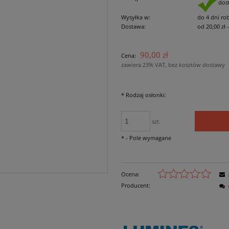
dos
Wysyłka w:
do 4 dni ro
Dostawa:
od 20,00 zł
Cena nie zawiera
90,00 zł
Cena:
płatności
zawiera 23% VAT, bez kosztów dostawy
*
Rodzaj osłonki:
szt.
*
- Pole wymagane
Ocena:
Producent: