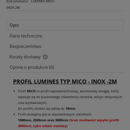
Kod produktu:
LUMINES-MICO-
INOX-2M
Opis
Dane techniczne
Bezpieczeństwo
Koszty dostawy
Cena nie zawiera ewentualnych kosztów płatności
Opinie o produkcie (0)
PROFIL LUMINES TYP MICO - INOX -2M
Profil
MICO
to profil napowierzchniowy, aluminiowy okrągły, który
wpasuje się do punktowego oświetlenia obrazów, witryn sklepowych
oraz wystawowych.
Do profilu zmieści się taśma do
10mm
.
Profil dostępny jest w standardowych odcinkach:
1000mm, 2020mm oraz 3000mm
(brak możliwości wysyłki profili
3000mm, tylko odbiór osobisty)