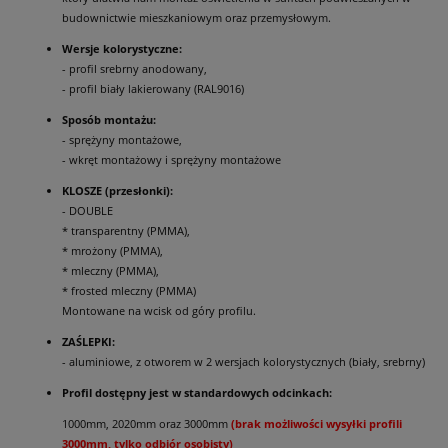
budownictwie mieszkaniowym oraz przemysłowym.
Wersje kolorystyczne:
- profil srebrny anodowany,
- profil biały lakierowany (RAL9016)
Sposób montażu:
- sprężyny montażowe,
- wkręt montażowy i sprężyny montażowe
KLOSZE (przesłonki):
- DOUBLE
* transparentny (PMMA),
* mrożony (PMMA),
* mleczny (PMMA),
* frosted mleczny (PMMA)
Montowane na wcisk od góry profilu.
ZAŚLEPKI:
- aluminiowe, z otworem w 2 wersjach kolorystycznych (biały, srebrny)
Profil dostępny jest w standardowych odcinkach:
1000mm, 2020mm oraz 3000mm
(brak możliwości wysyłki profili
3000mm, tylko odbiór osobisty)