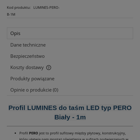
Kod produktu:
LUMINES-PERO-
B-1M
Opis
Dane techniczne
Bezpieczeństwo
Koszty dostawy
Cena nie zawiera ewentualnych kosztów płatności
Produkty powiązane
Opinie o produkcie (0)
Profil LUMINES do taśm LED typ PERO
Biały - 1m
Profil
PERO
jest to profil sufitowy między płytowy, konstrukcyjny,
który ułatwia nam montaż oświetlenia w sufitach podwieszanych w