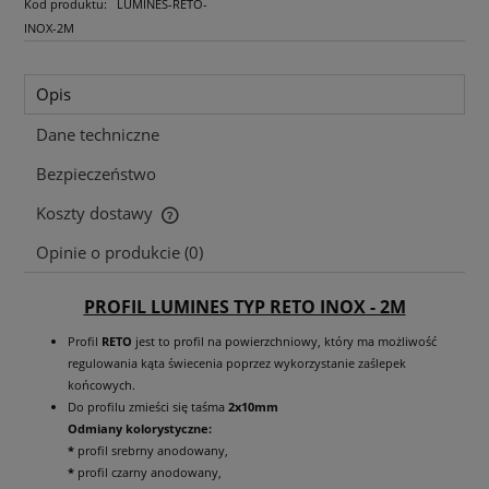
Kod produktu:
LUMINES-RETO-
INOX-2M
Opis
Dane techniczne
Bezpieczeństwo
Koszty dostawy
Cena nie zawiera ewentualnych kosztów płatności
Opinie o produkcie (0)
PROFIL LUMINES TYP RETO INOX - 2M
Profil
RETO
jest to profil na powierzchniowy, który ma możliwość
regulowania kąta świecenia poprzez wykorzystanie zaślepek
końcowych.
Do profilu zmieści się taśma
2x10mm
Odmiany kolorystyczne:
*
profil srebrny anodowany,
*
profil czarny anodowany,