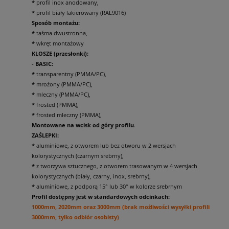
*
profil inox anodowany,
*
profil biały lakierowany (RAL9016)
Sposób montażu:
*
taśma dwustronna,
*
wkręt montażowy
KLOSZE (przesłonki):
- BASIC:
*
transparentny (PMMA/PC),
*
mrożony (PMMA/PC),
*
mleczny (PMMA/PC),
*
frosted (PMMA),
*
frosted mleczny (PMMA),
Montowane na wcisk od góry profilu
.
ZAŚLEPKI:
*
aluminiowe, z otworem lub bez otworu w 2 wersjach
kolorystycznych (czarnym srebrny),
*
z tworzywa sztucznego, z otworem trasowanym w 4 wersjach
kolorystycznych (biały, czarny, inox, srebrny),
*
aluminiowe, z podporą 15° lub 30° w kolorze srebrnym
Profil dostępny jest w standardowych odcinkach:
1000mm, 2020mm oraz 3000mm (brak możliwości wysyłki profili
3000mm, tylko odbiór osobisty)