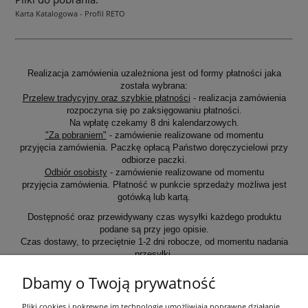
Karta Katalogowa - Profil RETO
Realizacja zamówienia uzależniona jest od formy płatności jaka
została wybrana:
Przelew tradycyjny oraz szybkie płatności
- realizacja zamówienia
rozpoczyna się po zaksięgowaniu płatności.
Na wpłatę czekamy 8 dni kalendarzowych.
"Za pobraniem"
- zamówienie realizowane od momentu
przyjęcia zamówienia. Paczkę opłacą Państwo doręczycielowi przy
odbiorze paczki.
Odbiór osobisty
- zamówienie realizowane od momentu
przyjęcia zamówienia. Płatność w punkcie sprzedaży możliwa jest
gotówką lub kartą.
Dostępność oraz przewidywany czas wysyłki każdego produktu
podane są przy jego opisie.
Czas dostawy, to przeciętnie 1-2 dni robocze, od momentu nadania
przesyłki.
Dbamy o Twoją prywatność
Informacje ogólne
Pliki cookies i pokrewne im technologie umożliwiają poprawne działanie