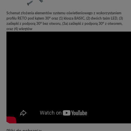
Schemat złożenia elementów systemu oświetleniowego z wykorzystaniem
profilu RETO pod kątem 30° oraz (1) klosza BASIC, (2) dwóch taśm LED, (3)
zaślepki z podporą 30° bez otworu, (3a) zaślepki z podporą 30° z otworem,
oraz (4) wkrętów
Pliki do pobrania: