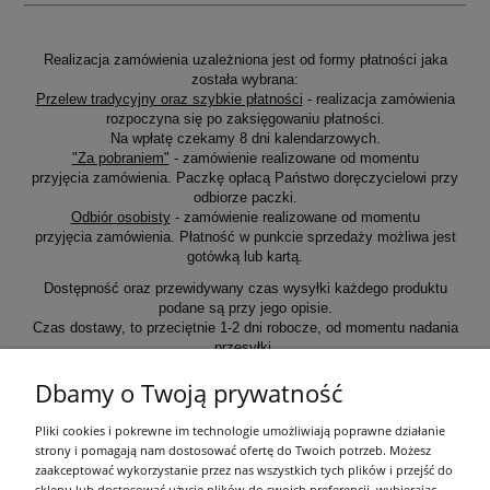
Realizacja zamówienia uzależniona jest od formy płatności jaka
została wybrana:
Przelew tradycyjny oraz szybkie płatności
- realizacja zamówienia
rozpoczyna się po zaksięgowaniu płatności.
Na wpłatę czekamy 8 dni kalendarzowych.
"Za pobraniem"
- zamówienie realizowane od momentu
przyjęcia zamówienia. Paczkę opłacą Państwo doręczycielowi przy
odbiorze paczki.
Odbiór osobisty
- zamówienie realizowane od momentu
przyjęcia zamówienia. Płatność w punkcie sprzedaży możliwa jest
gotówką lub kartą.
Dostępność oraz przewidywany czas wysyłki każdego produktu
podane są przy jego opisie.
Czas dostawy, to przeciętnie 1-2 dni robocze, od momentu nadania
przesyłki.
Dbamy o Twoją prywatność
Informacje ogólne
Pliki cookies i pokrewne im technologie umożliwiają poprawne działanie
strony i pomagają nam dostosować ofertę do Twoich potrzeb. Możesz
zaakceptować wykorzystanie przez nas wszystkich tych plików i przejść do
Zakupy
sklepu lub dostosować użycie plików do swoich preferencji, wybierając