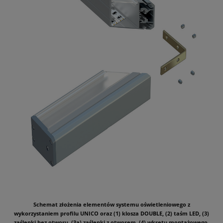
Schemat złożenia elementów systemu oświetleniowego z
wykorzystaniem profilu UNICO oraz (1) klosza DOUBLE, (2) taśm LED, (3)
zaślepki bez otworu, (3a) zaślepki z otworem, (4) wkrętu montażowego,