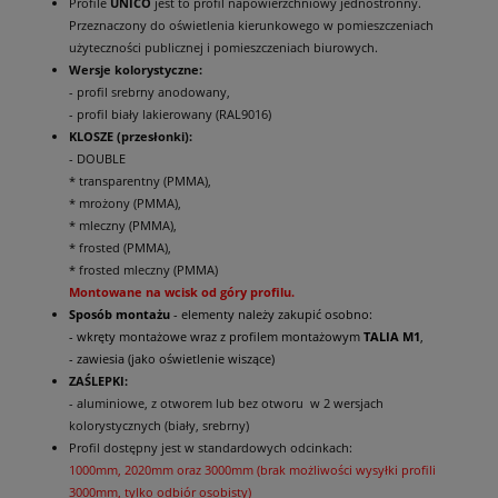
Profile
UNICO
jest to profil napowierzchniowy jednostronny.
Przeznaczony do oświetlenia kierunkowego w pomieszczeniach
użyteczności publicznej i pomieszczeniach biurowych.
Wersje kolorystyczne:
- profil srebrny anodowany,
- profil biały lakierowany (RAL9016)
KLOSZE (przesłonki):
- DOUBLE
* transparentny (PMMA),
* mrożony (PMMA),
* mleczny (PMMA),
* frosted (PMMA),
* frosted mleczny (PMMA)
Montowane na wcisk od góry profilu.
Sposób montażu
- elementy należy zakupić osobno:
- wkręty montażowe wraz z profilem montażowym
TALIA M1
,
- zawiesia (jako oświetlenie wiszące)
ZAŚLEPKI:
- aluminiowe, z otworem lub bez otworu w 2 wersjach
kolorystycznych (biały, srebrny)
Profil dostępny jest w standardowych odcinkach:
1000mm, 2020mm oraz 3000mm (brak możliwości wysyłki profili
3000mm, tylko odbiór osobisty)