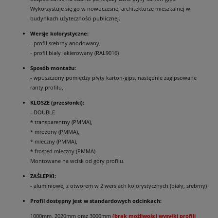
Wykorzystuje się go w nowoczesnej architekturze mieszkalnej w
budynkach użyteczności publicznej.
Wersje kolorystyczne:
- profil srebrny anodowany,
- profil biały lakierowany (RAL9016)
Sposób montażu:
- wpuszczony pomiędzy płyty karton-gips, następnie zagipsowane
ranty profilu,
KLOSZE (przesłonki):
- DOUBLE
* transparentny (PMMA),
* mrożony (PMMA),
* mleczny (PMMA),
* frosted mleczny (PMMA)
Montowane na wcisk od góry profilu.
ZAŚLEPKI:
- aluminiowe, z otworem w 2 wersjach kolorystycznych (biały, srebrny)
Profil dostępny jest w standardowych odcinkach:
1000mm, 2020mm oraz 3000mm
(brak możliwości wysyłki profili