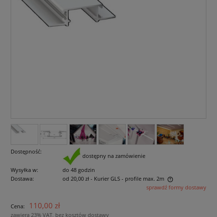
Dostępność:
dostępny na zamówienie
Wysyłka w:
do 48 godzin
Dostawa:
od 20,00 zł
- Kurier GLS - profile max. 2m
sprawdź formy dostawy
Cena nie zawiera ewentualnych kosztów płatności
110,00 zł
Cena:
zawiera 23% VAT, bez kosztów dostawy