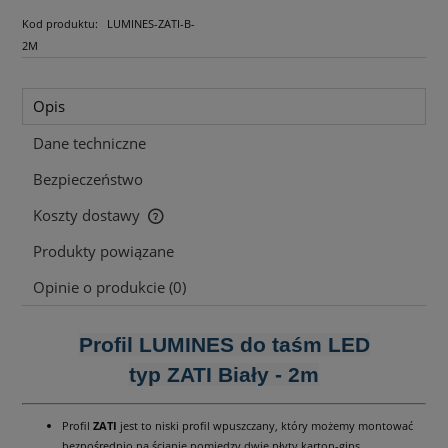
Kod produktu:
LUMINES-ZATI-B-
2M
Opis
Dane techniczne
Bezpieczeństwo
Koszty dostawy
Cena nie zawiera ewentualnych kosztów płatności
Produkty powiązane
Opinie o produkcie (0)
Profil LUMINES do taśm LED
typ ZATI Biały - 2m
Profil
ZATI
jest to niski profil wpuszczany, który możemy montować
bezpośrednio na ścianie pomiędzy dwie płyty karton-gips.