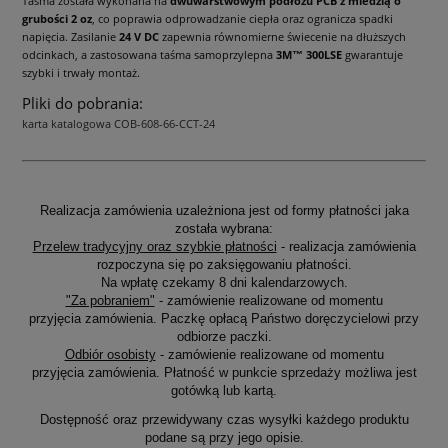
Taśma została wykonana na
dwuwarstwowym podłożu PCB z miedzią o
grubości 2 oz
, co poprawia odprowadzanie ciepła oraz ogranicza spadki
napięcia. Zasilanie
24 V DC
zapewnia równomierne świecenie na dłuższych
odcinkach, a zastosowana taśma samoprzylepna
3M™ 300LSE
gwarantuje
szybki i trwały montaż.
Pliki do pobrania:
karta katalogowa COB-608-66-CCT-24
Realizacja zamówienia uzależniona jest od formy płatności jaka
została wybrana:
Przelew tradycyjny oraz szybkie płatności
- realizacja zamówienia
rozpoczyna się po zaksięgowaniu płatności.
Na wpłatę czekamy 8 dni kalendarzowych.
"Za pobraniem"
- zamówienie realizowane od momentu
przyjęcia zamówienia. Paczkę opłacą Państwo doręczycielowi przy
odbiorze paczki.
Odbiór osobisty
- zamówienie realizowane od momentu
przyjęcia zamówienia. Płatność w punkcie sprzedaży możliwa jest
gotówką lub kartą.
Dostępność oraz przewidywany czas wysyłki każdego produktu
podane są przy jego opisie.