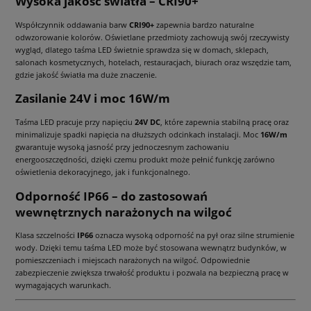
Wysoka jakość światła – CRI90+
Współczynnik oddawania barw
CRI90+
zapewnia bardzo naturalne
odwzorowanie kolorów. Oświetlane przedmioty zachowują swój rzeczywisty
wygląd, dlatego taśma LED świetnie sprawdza się w domach, sklepach,
salonach kosmetycznych, hotelach, restauracjach, biurach oraz wszędzie tam,
gdzie jakość światła ma duże znaczenie.
Zasilanie 24V i moc 16W/m
Taśma LED pracuje przy napięciu
24V DC
, które zapewnia stabilną pracę oraz
minimalizuje spadki napięcia na dłuższych odcinkach instalacji. Moc
16W/m
gwarantuje wysoką jasność przy jednoczesnym zachowaniu
energooszczędności, dzięki czemu produkt może pełnić funkcję zarówno
oświetlenia dekoracyjnego, jak i funkcjonalnego.
Odporność IP66 – do zastosowań
wewnętrznych narażonych na wilgoć
Klasa szczelności
IP66
oznacza wysoką odporność na pył oraz silne strumienie
wody. Dzięki temu taśma LED może być stosowana wewnątrz budynków, w
pomieszczeniach i miejscach narażonych na wilgoć. Odpowiednie
zabezpieczenie zwiększa trwałość produktu i pozwala na bezpieczną pracę w
wymagających warunkach.