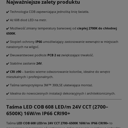
Najważniejsze zalety produktu
✔️ Technologia COB zapewniająca jednolitą linię światła.
✔️ Aż 608 diod LED na metr.
✔️ Możliwość zmiany temperatury barwowej od
ciepłej 2700K do chłodnej
6500K
.
✔️ Stopień ochrony
IP66
umożliwiający zastosowanie wewnątrz w miejscach
narażonych na wilgoć.
✔️ Dwuwarstwowe podłoże
PCB 2 oz
zwiększające trwałość.
✔️ Stabilne zasilanie
24V
.
✔️ CRI ≥90
– bardzo wierne odwzorowanie kolorów, idealne do wnętrz
mieszkalnych i profesjonalnych.
✔️ Taśma samoprzylepna 3M™ 300LSE ułatwiająca montaż.
✔️ Idealna do nowoczesnych instalacji dekoracyjnych i architektonicznych.
Taśma LED COB 608 LED/m 24V CCT (2700–
6500K) 16W/m IP66 CRI90+
Taśma
LED COB 608 LED/m 24V CCT 2700–6500K 16W/m IP66 CRI90+
to