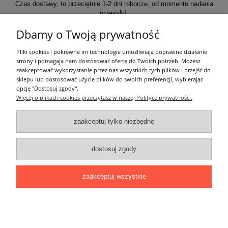
Czas dostawy, to przeciętnie 1-2 dni robocze, od momentu nadania
przesyłki.
Dbamy o Twoją prywatność
Informacje ogólne
Pliki cookies i pokrewne im technologie umożliwiają poprawne działanie
strony i pomagają nam dostosować ofertę do Twoich potrzeb. Możesz
zaakceptować wykorzystanie przez nas wszystkich tych plików i przejść do
Zakupy
sklepu lub dostosować użycie plików do swoich preferencji, wybierając
opcję "Dostosuj zgody".
Więcej o plikach cookies przeczytasz w naszej Polityce prywatności.
Moje konto
zaakceptuj tylko niezbędne
Pozostałe
dostosuj zgody
Łatwy dojazd z Sopotu, Gdańska i Gdyni - przekonaj się i kup również na
miejscu!
ONELED, ul. Kasprowicza 4, 83-000 Pruszcz Gdański
zaakceptuj wszystkie
e-mail: biuro@oneled.pl | tel.: 511-711-113 | tel.: 511-115-157 | tel.: 511-711-
225
pokaż pełną wersję strony