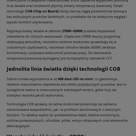
nowoczesne rozwiązanie oświetleniowe, które zapewnia wyjątkowo jednolitą
linię światła oraz możliwość płynnej zmiany temperatury barwowej. Dzięki
technologii
COB (Chip on Board)
diody tworzą ciągłą powierzchnię świecącą
bez widocznych punktów świetlnych, co przekłada się na estetyczny wygląd i
wysoki komfort użytkowania.
Regulacja barwy światła w zakresie
2700K–6500K
pozwala dopasować
oświetlenie do różnych zastosowań. Ciepła biel 2700K tworzy przyjemną,
relaksującą atmosferę, neutralne odcienie doskonale sprawdzają się w
codziennym użytkowaniu, natomiast chłodne światło 6500K zwiększa
koncentrację i poprawia widoczność podczas pracy. Do sterowania
temperaturą barwową wymagany jest kompatybilny sterownik CCT.
Jednolita linia światła dzięki technologii COB
Taśma została wyposażona w aż
608 diod LED na metr
, co gwarantuje
idealnie równomierne oświetlenie bez efektu pojedynczych punktów. Jest to
szczególnie ważne w nowoczesnych aranżacjach wnętrz, gdzie liczy się
estetyka i wysoka jakość wykonania.
Technologia COB sprawia, że taśma doskonale prezentuje się zarówno
zamontowana bezpośrednio, jak i w profilach aluminiowych z mlecznym
kloszem. To idealny wybór do podświetlenia mebli, blatów kuchennych,
sufitów podwieszanych, schodów, półek, witryn sklepowych oraz elementów
dekoracyjnych.