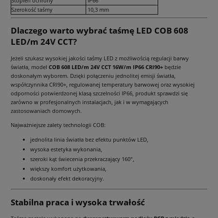
Stopień ochrony
IP66
Szerokość taśmy
10,3 mm
Dlaczego warto wybrać taśmę LED COB 608
LED/m 24V CCT?
Jeżeli szukasz wysokiej jakości taśmy LED z możliwością regulacji barwy
światła, model
COB 608 LED/m 24V CCT 16W/m IP66 CRI90+
będzie
doskonałym wyborem. Dzięki połączeniu jednolitej emisji światła,
współczynnika CRI90+, regulowanej temperatury barwowej oraz wysokiej
odporności potwierdzonej klasą szczelności IP66, produkt sprawdzi się
zarówno w profesjonalnych instalacjach, jak i w wymagających
zastosowaniach domowych.
Najważniejsze zalety technologii COB:
jednolita linia światła bez efektu punktów LED,
wysoka estetyka wykonania,
szeroki kąt świecenia przekraczający 160°,
większy komfort użytkowania,
doskonały efekt dekoracyjny.
Stabilna praca i wysoka trwałość