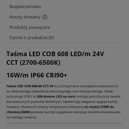
Bezpieczeństwo
Koszty dostawy
Cena nie zawiera ewentualnych kosztów płatności
Produkty powiązane
Opinie o produkcie (0)
Taśma LED COB 608 LED/m 24V
CCT
(2700-6500K)
16W/m IP66 CRI90+
Taśma LED COB-608-66-CCT-24
to profesjonalne rozwiązanie przeznaczone
do efektownego oświetlenia dekoracyjnego oraz funkcjonalnego. Dzięki
technologii COB i aż
608 diodom LED na metr
emituje jednolitą linię światła
bez widocznych punktów świetlnych, zapewniając elegancki wygląd każdej
instalacji. Możliwość zmiany temperatury barwowej
od ciepłej 2700K do
chłodnej 6500K
pozwala tworzyć wyjątkowe aranżacje świetlne dopasowane
do każdego wnętrza.