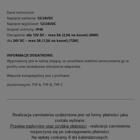
Dane techniczne:
Napięcie zasilania:
12/24VDC
Napięcie wyjściowe:
12/24VDC
Stopień ochrony:
IP40
Obciążenie:
dla 12V DC – max 5A (2,5A na kanał) (60W)
dla
24V DC – max 3A (1,5A na kanał) (72W)
INFORMACJE DODATKOWE:
Wyposażony jest w taśmę klejącą, co umożliwia stabilne zamocowanie go w
profilu oraz dodatkowe chłodzenie włącznika.
Włącznik kompatybilny jest z profilami:
aluminiowymi: TYP A, TYP B, TYP C
Realizacja zamówienia uzależniona jest od formy płatności jaka
została wybrana:
Przelew tradycyjny oraz szybkie płatności
- realizacja zamówienia
rozpoczyna się po zaksięgowaniu płatności.
Na wpłatę czekamy 8 dni kalendarzowych.