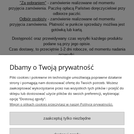
"Za pobraniem"
- zamówienie realizowane od momentu
przyjęcia zamówienia. Paczkę opłacą Państwo doręczycielowi przy
odbiorze paczki.
Odbiór osobisty
- zamówienie realizowane od momentu
przyjęcia zamówienia. Płatność w punkcie sprzedaży możliwa jest
gotówką lub kartą.
Dostępność oraz przewidywany czas wysyłki każdego produktu
podane są przy jego opisie.
Czas dostawy, to przeciętnie 1-2 dni robocze, od momentu nadania
przesyłki.
Dbamy o Twoją prywatność
Informacje ogólne
Pliki cookies i pokrewne im technologie umożliwiają poprawne działanie
strony i pomagają nam dostosować ofertę do Twoich potrzeb. Możesz
zaakceptować wykorzystanie przez nas wszystkich tych plików i przejść do
Zakupy
sklepu lub dostosować użycie plików do swoich preferencji, wybierając
opcję "Dostosuj zgody".
Więcej o plikach cookies przeczytasz w naszej Polityce prywatności.
Moje konto
zaakceptuj tylko niezbędne
Pozostałe