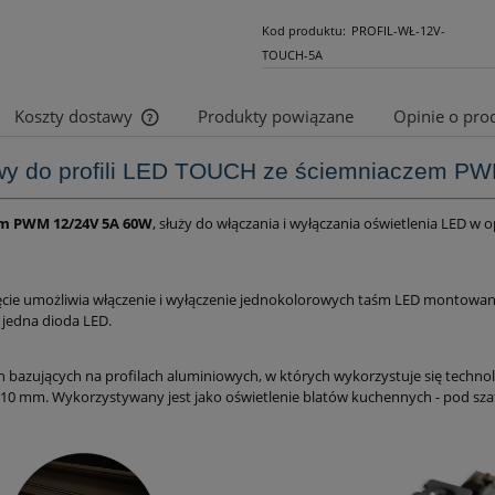
Kod produktu:
PROFIL-WŁ-12V-
TOUCH-5A
Koszty dostawy
Produkty powiązane
Opinie o prod
wy do profili LED TOUCH ze ściemniaczem P
Cena nie zawiera ewentualnych kosztów
płatności
em PWM 12/24V 5A 60W
, służy do włączania i wyłączania oświetlenia LED 
nięcie umożliwia włączenie i wyłączenie jednokolorowych taśm LED montowa
 jedna dioda LED.
bazujących na profilach aluminiowych, w których wykorzystuje się technolo
mm. Wykorzystywany jest jako oświetlenie blatów kuchennych - pod szafk