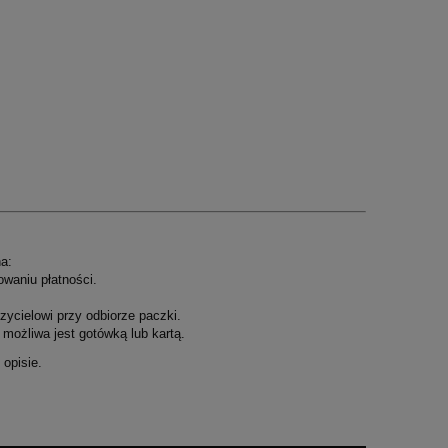
a:
owaniu płatności.
ycielowi przy odbiorze paczki.
możliwa jest gotówką lub kartą.
opisie.
.