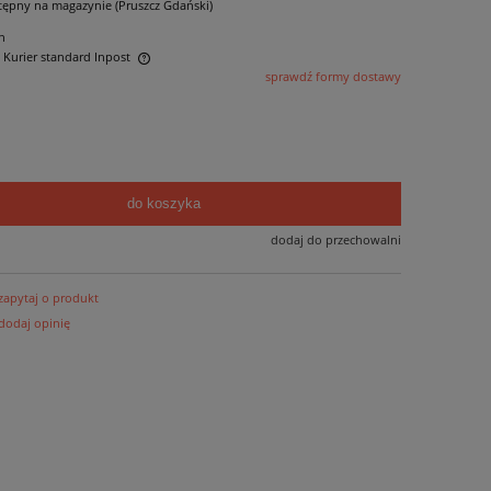
tępny na magazynie (Pruszcz Gdański)
n
- Kurier standard Inpost
sprawdź formy dostawy
ntualnych kosztów
do koszyka
dodaj do przechowalni
zapytaj o produkt
dodaj opinię