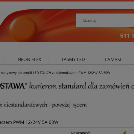
NEON FLEX
TAŚMY LED
LAMPKI
k dotykowy do profili LED TOUCH ze ściemniaczem PWM 12/24V 5A 60W
NIE ZEWNĘTRZNE
OŚWIETLENIE DO SALONU
A
mniaczem PWM 12/24V 5A 60W
Dostępność: