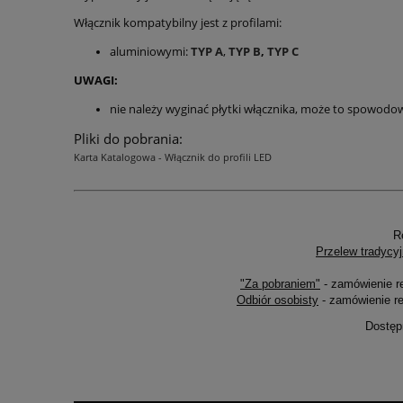
Włącznik kompatybilny jest z profilami:
aluminiowymi:
TYP A
,
TYP B
,
TYP C
UWAGI:
nie należy wyginać płytki włącznika, może to spowodow
Pliki do pobrania:
Karta Katalogowa - Włącznik do profili LED
R
Przelew tradycyj
"Za pobraniem"
- zamówienie r
Odbiór osobisty
- zamówienie re
Dostęp