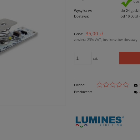
dos
Wysyłka w:
do 24 godzi
Dostawa:
od 10,00 zł
Cena nie zawiera ewe
35,00 zł
Cena:
płatności
zawiera 23% VAT, bez kosztów dostawy
szt.
Ocena:
Producent: