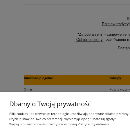
R
Przelew tradycyj
"Za pobraniem"
- zamówienie r
Odbiór osobisty
- zamówienie re
Dostęp
Informacje ogólne
Zakupy
O nas
Koszty wysyłk
Kontakt
Formy płatno
Dbamy o Twoją prywatność
Regulamin
Czas dostawy
Polityka plików cookies
Dokument za
Pliki cookies i pokrewne im technologie umożliwiają poprawne działanie strony
Polityka prywatności
Czas realizac
użycie plików do swoich preferencji, wybierając opcję "Dostosuj zgody".
Więcej o plikach cookies przeczytasz w naszej Polityce prywatności.
Informacje o przetwarzaniu danych