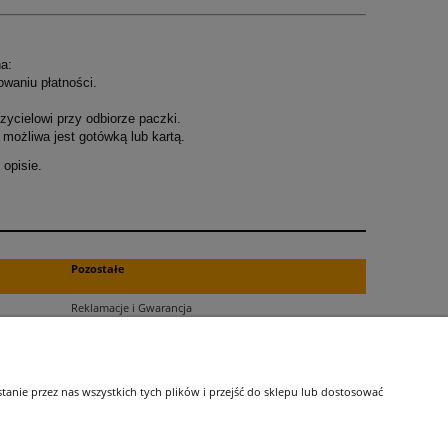
a:
owaniu płatności.
ycielowi przy odbiorze paczki.
możliwa jest gotówką lub kartą.
opisie.
.
Pozostałe
Reklamacje i Gwarancja
Zwroty
Blog
nie przez nas wszystkich tych plików i przejść do sklepu lub dostosować