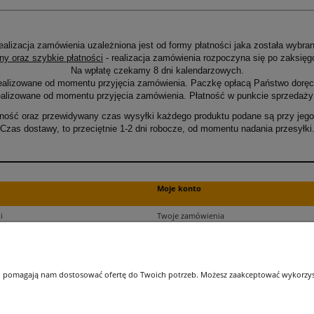
ealizacja zamówienia uzależniona jest od formy płatności jaka została wybran
ny oraz szybkie płatności
- realizacja zamówienia rozpoczyna się po zaksięg
Na wpłatę czekamy 8 dni kalendarzowych.
ealizowane od momentu przyjęcia zamówienia. Paczkę opłacą Państwo doręcz
alizowane od momentu przyjęcia zamówienia. Płatność w punkcie sprzedaży 
ność oraz przewidywany czas wysyłki każdego produktu podane są przy jego 
Czas dostawy, to przeciętnie 1-2 dni robocze, od momentu nadania przesyłki
Moje konto
i
Twoje zamówienia
ści
Ustawienia plików cookies
Ustawienia konta
kupu
Przechowalnia
 i pomagają nam dostosować ofertę do Twoich potrzeb. Możesz zaakceptować wykorzysta
ji zamówień