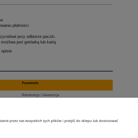
a:
owaniu płatności.
ycielowi przy odbiorze paczki.
możliwa jest gotówką lub kartą.
opisie.
.
Pozostałe
Reklamacje i Gwarancja
Zwroty
Blog
nie przez nas wszystkich tych plików i przejść do sklepu lub dostosować