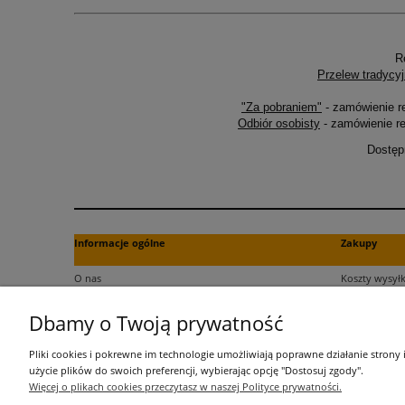
R
Przelew tradycyj
"Za pobraniem"
- zamówienie r
Odbiór osobisty
- zamówienie re
Dostęp
Informacje ogólne
Zakupy
O nas
Koszty wysyłk
Kontakt
Formy płatno
Dbamy o Twoją prywatność
Regulamin
Czas dostawy
Polityka plików cookies
Dokument za
Pliki cookies i pokrewne im technologie umożliwiają poprawne działanie strony
Polityka prywatności
Czas realizac
użycie plików do swoich preferencji, wybierając opcję "Dostosuj zgody".
Więcej o plikach cookies przeczytasz w naszej Polityce prywatności.
Informacje o przetwarzaniu danych