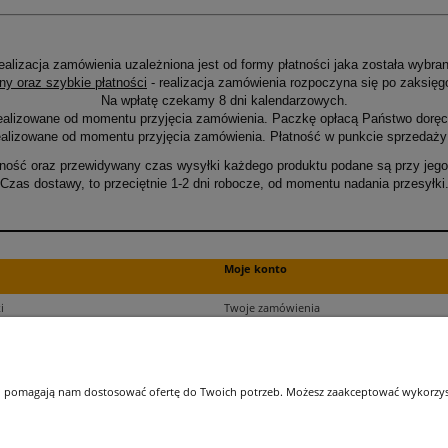
ealizacja zamówienia uzależniona jest od formy płatności jaka została wybran
ny oraz szybkie płatności
- realizacja zamówienia rozpoczyna się po zaksięg
Na wpłatę czekamy 8 dni kalendarzowych.
ealizowane od momentu przyjęcia zamówienia. Paczkę opłacą Państwo doręcz
alizowane od momentu przyjęcia zamówienia. Płatność w punkcie sprzedaży 
ność oraz przewidywany czas wysyłki każdego produktu podane są przy jego 
Czas dostawy, to przeciętnie 1-2 dni robocze, od momentu nadania przesyłki
Moje konto
i
Twoje zamówienia
ści
Ustawienia plików cookies
Ustawienia konta
kupu
Przechowalnia
 i pomagają nam dostosować ofertę do Twoich potrzeb. Możesz zaakceptować wykorzysta
ji zamówień