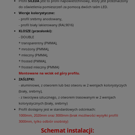
Profil
SILEDA
jest to profil napowierzchniowy, który jest przeznaczony
do oświetlenia pomieszczeń za pomocą dwóch taśm LED.
Wersje kolorystyczne:
- profil srebrny anodowany,
- profil biały lakierowany (RAL9016)
KLOSZE (przesłonki):
- DOUBLE
* transparentny (PMMA),
* mrożony (PMMA),
* mleczny (PMMA),
* frosted (PMMA),
* frosted mleczny (PMMA)
Montowane na wcisk od góry profilu.
ZAŚLEPKI:
- aluminiowe, z otworem lub bez otworu w 2 wersjach kolorystyczych
(biały, srebrny),
- z tworzywa sztucznego, z otworem trasowanym w 2 wersjach
kolorystycznych (biały, srebrny)
Profil dostępny jest w standardowych odcinkach:
1000mm, 2020mm oraz 3000mm (brak możliwości wysyłki profili
3000mm, tylko odbiór osobisty)
Schemat instalacji: