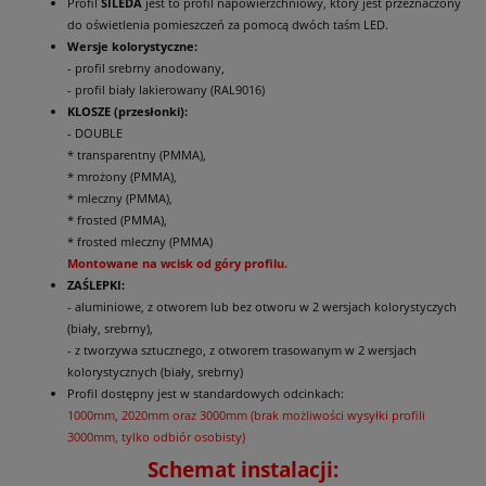
Profil
SILEDA
jest to profil napowierzchniowy, który jest przeznaczony
do oświetlenia pomieszczeń za pomocą dwóch taśm LED.
Wersje kolorystyczne:
- profil srebrny anodowany,
- profil biały lakierowany (RAL9016)
KLOSZE (przesłonki):
- DOUBLE
* transparentny (PMMA),
* mrożony (PMMA),
* mleczny (PMMA),
* frosted (PMMA),
* frosted mleczny (PMMA)
Montowane na wcisk od góry profilu.
ZAŚLEPKI:
- aluminiowe, z otworem lub bez otworu w 2 wersjach kolorystyczych
(biały, srebrny),
- z tworzywa sztucznego, z otworem trasowanym w 2 wersjach
kolorystycznych (biały, srebrny)
Profil dostępny jest w standardowych odcinkach:
1000mm, 2020mm oraz 3000mm (brak możliwości wysyłki profili
3000mm, tylko odbiór osobisty)
Schemat instalacji: