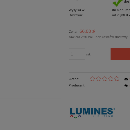
dos
Wysyłka w:
do 4 dni ro
Dostawa:
od 20,00 zł
Cena nie zawiera
66,00 zł
Cena:
płatności
zawiera 23% VAT, bez kosztów dostawy
szt.
Ocena:
Producent: