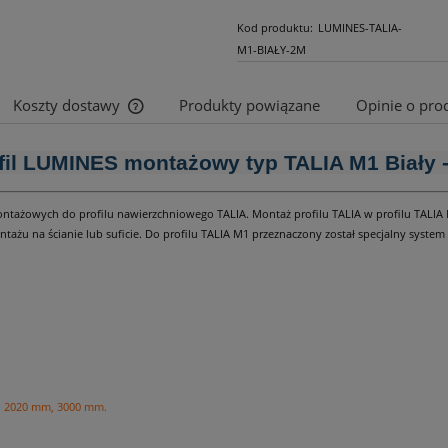
Kod produktu:
LUMINES-TALIA-
M1-BIAŁY-2M
Koszty dostawy
Produkty powiązane
Opinie o prod
Cena nie zawiera ewentualnych kosztów
fil LUMINES montażowy typ TALIA M1 Biały 
płatności
ontażowych do profilu nawierzchniowego TALIA. Montaż profilu TALIA w profilu TALIA M
ażu na ścianie lub suficie. Do profilu TALIA M1 przeznaczony został specjalny system
m, 2020 mm, 3000 mm.