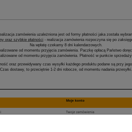
ealizacja zamówienia uzależniona jest od formy płatności jaka została wybran
ny oraz szybkie płatności
- realizacja zamówienia rozpoczyna się po zaksięg
Na wpłatę czekamy 8 dni kalendarzowych.
ealizowane od momentu przyjęcia zamówienia. Paczkę opłacą Państwo doręcz
alizowane od momentu przyjęcia zamówienia. Płatność w punkcie sprzedaży 
ność oraz przewidywany czas wysyłki każdego produktu podane są przy jego 
Czas dostawy, to przeciętnie 1-2 dni robocze, od momentu nadania przesyłki
Moje konto
i
Twoje zamówienia
ści
Ustawienia plików cookies
Ustawienia konta