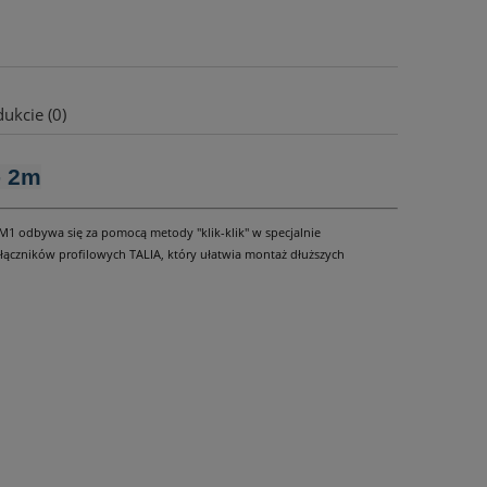
ukcie (0)
- 2m
1 odbywa się za pomocą metody ''klik-klik'' w specjalnie
 łączników profilowych TALIA, który ułatwia montaż dłuższych