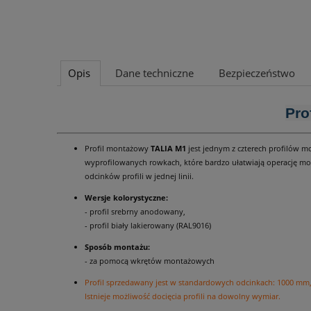
Opis
Dane techniczne
Bezpieczeństwo
Pro
Profil montażowy
TALIA M1
jest jednym z czterech profilów m
wyprofilowanych rowkach, które bardzo ułatwiają operację mont
odcinków profili w jednej linii.
Wersje kolorystyczne:
- profil srebrny anodowany,
- profil biały lakierowany (RAL9016)
Sposób montażu:
- za pomocą wkrętów montażowych
Profil sprzedawany jest w standardowych odcinkach: 1000 m
Istnieje możliwość docięcia profili na dowolny wymiar.