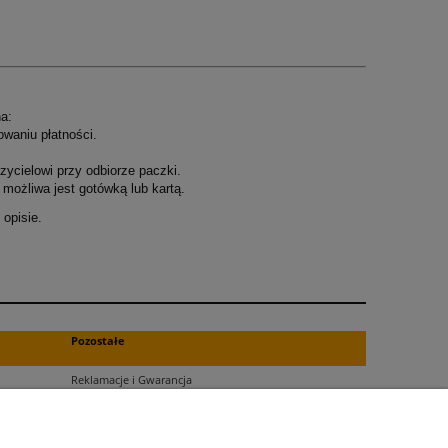
a:
owaniu płatności.
ycielowi przy odbiorze paczki.
możliwa jest gotówką lub kartą.
opisie.
.
Pozostałe
Reklamacje i Gwarancja
Zwroty
Blog