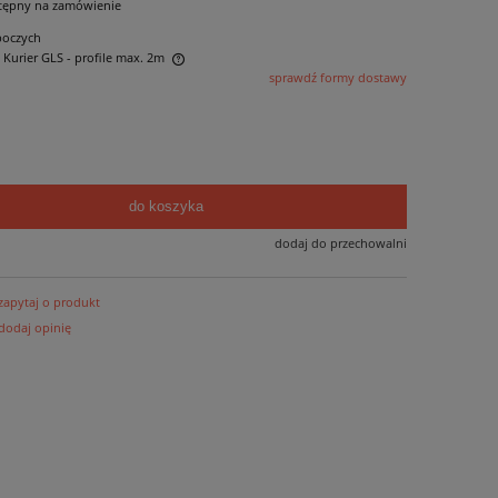
tępny na zamówienie
boczych
- Kurier GLS - profile max. 2m
sprawdź formy dostawy
 ewentualnych kosztów
do koszyka
dodaj do przechowalni
zapytaj o produkt
dodaj opinię