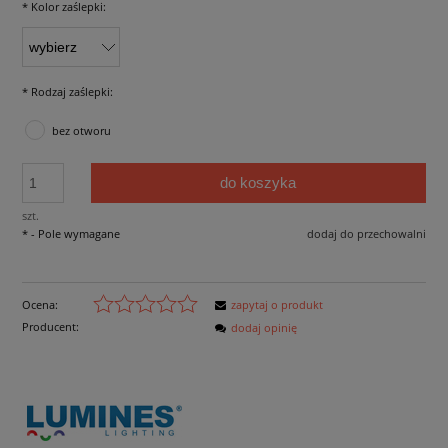
*
Kolor zaślepki:
*
Rodzaj zaślepki:
bez otworu
do koszyka
szt.
*
- Pole wymagane
dodaj do przechowalni
Ocena:
zapytaj o produkt
Producent:
dodaj opinię