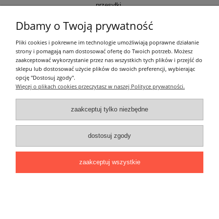
przesyłki.
Dbamy o Twoją prywatność
Informacje ogólne
Pliki cookies i pokrewne im technologie umożliwiają poprawne działanie
strony i pomagają nam dostosować ofertę do Twoich potrzeb. Możesz
zaakceptować wykorzystanie przez nas wszystkich tych plików i przejść do
Zakupy
sklepu lub dostosować użycie plików do swoich preferencji, wybierając
opcję "Dostosuj zgody".
Więcej o plikach cookies przeczytasz w naszej Polityce prywatności.
Moje konto
zaakceptuj tylko niezbędne
Pozostałe
dostosuj zgody
Łatwy dojazd z Sopotu, Gdańska i Gdyni - przekonaj się i kup również na
miejscu!
ONELED, ul. Kasprowicza 4, 83-000 Pruszcz Gdański
zaakceptuj wszystkie
e-mail: biuro@oneled.pl | tel.: 511-711-113 | tel.: 511-115-157 | tel.: 511-711-
225
pokaż pełną wersję strony
Sklep internetowy Shoper.pl