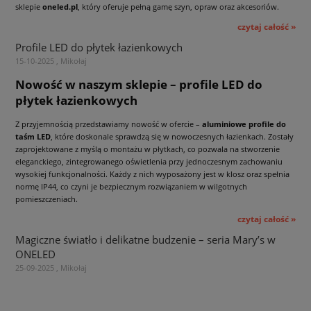
sklepie
oneled.pl
, który oferuje pełną gamę szyn, opraw oraz akcesoriów.
czytaj całość »
Profile LED do płytek łazienkowych
15-10-2025 , Mikołaj
Nowość w naszym sklepie – profile LED do
płytek łazienkowych
Z przyjemnością przedstawiamy nowość w ofercie –
aluminiowe profile do
taśm LED
, które doskonale sprawdzą się w nowoczesnych łazienkach. Zostały
zaprojektowane z myślą o montażu w płytkach, co pozwala na stworzenie
eleganckiego, zintegrowanego oświetlenia przy jednoczesnym zachowaniu
wysokiej funkcjonalności. Każdy z nich wyposażony jest w klosz oraz spełnia
normę IP44, co czyni je bezpiecznym rozwiązaniem w wilgotnych
pomieszczeniach.
czytaj całość »
Magiczne światło i delikatne budzenie – seria Mary’s w
ONELED
25-09-2025 , Mikołaj