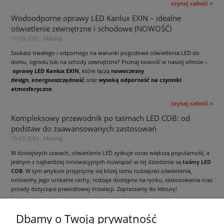
czytaj całość »
Wodoodporne oprawy LED Kanlux EXIN – idealne
oświetlenie zewnętrzne i schodowe (NOWOŚĆ)
17-09-2025 , Mikołaj
Szukasz trwałego i odpornego na warunki pogodowe oświetlenia LED do
domu, ogrodu lub na schody zewnętrzne? Poznaj nowość w naszej ofercie –
oprawy LED Kanlux EXIN
, które łączą
nowoczesny
design
,
energooszczędność
oraz
wysoką odporność na czynniki
atmosferyczne
.
czytaj całość »
Kompleksowy przewodnik po taśmach LED COB: od
podstaw do zaawansowanych zastosowań
19-07-2024 , Mikołaj
W dzisiejszych czasach, oświetlenie LED zyskuje coraz większą popularność, a
jednym z najbardziej innowacyjnych rozwiązań w tej dziedzinie są
taśmy LED
COB
. W tym artykule przyjrzymy się bliżej temu rodzajowi oświetlenia,
omówimy jego unikalne cechy, rodzaje dostępne na rynku, zastosowania oraz
porady dotyczące prawidłowej instalacji. Zapraszamy do lektury!
czytaj całość »
Dbamy o Twoją prywatność