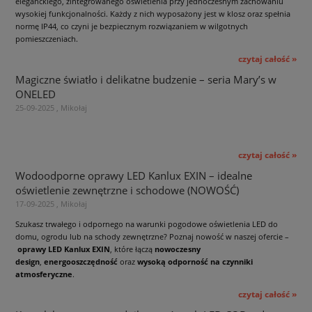
eleganckiego, zintegrowanego oświetlenia przy jednoczesnym zachowaniu
wysokiej funkcjonalności. Każdy z nich wyposażony jest w klosz oraz spełnia
normę IP44, co czyni je bezpiecznym rozwiązaniem w wilgotnych
pomieszczeniach.
czytaj całość »
Magiczne światło i delikatne budzenie – seria Mary’s w
ONELED
25-09-2025 , Mikołaj
czytaj całość »
Wodoodporne oprawy LED Kanlux EXIN – idealne
oświetlenie zewnętrzne i schodowe (NOWOŚĆ)
17-09-2025 , Mikołaj
Szukasz trwałego i odpornego na warunki pogodowe oświetlenia LED do
domu, ogrodu lub na schody zewnętrzne? Poznaj nowość w naszej ofercie –
oprawy LED Kanlux EXIN
, które łączą
nowoczesny
design
,
energooszczędność
oraz
wysoką odporność na czynniki
atmosferyczne
.
czytaj całość »