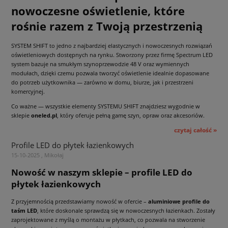
nowoczesne oświetlenie, które
rośnie razem z Twoją przestrzenią
SYSTEM SHIFT to jedno z najbardziej elastycznych i nowoczesnych rozwiązań
oświetleniowych dostępnych na rynku. Stworzony przez firmę Spectrum LED
system bazuje na smukłym szynoprzewodzie 48 V oraz wymiennych
modułach, dzięki czemu pozwala tworzyć oświetlenie idealnie dopasowane
do potrzeb użytkownika — zarówno w domu, biurze, jak i przestrzeni
komercyjnej.
Co ważne — wszystkie elementy SYSTEMU SHIFT znajdziesz wygodnie w
sklepie
oneled.pl
, który oferuje pełną gamę szyn, opraw oraz akcesoriów.
czytaj całość »
Profile LED do płytek łazienkowych
15-10-2025 , Mikołaj
Nowość w naszym sklepie – profile LED do
płytek łazienkowych
Z przyjemnością przedstawiamy nowość w ofercie –
aluminiowe profile do
taśm LED
, które doskonale sprawdzą się w nowoczesnych łazienkach. Zostały
zaprojektowane z myślą o montażu w płytkach, co pozwala na stworzenie