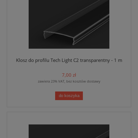
Klosz do profilu Tech Light C2 transparentny - 1 m
7,00 zł
zawiera 23% VAT, bez kosztów dostawy
do koszyka