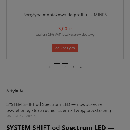
Sprężyna montażowa do profilu LUMINES
3,00 zł
zawiera 23% VAT, bez kosztów dostawy
do koszyka
«
1
2
3
»
Artykuły
SYSTEM SHIFT od Spectrum LED — nowoczesne
oświetlenie, które rośnie razem z Twoją przestrzenią
28-11-2025 , Mikołaj
SYSTEM SHIFT od Spectrum LED —