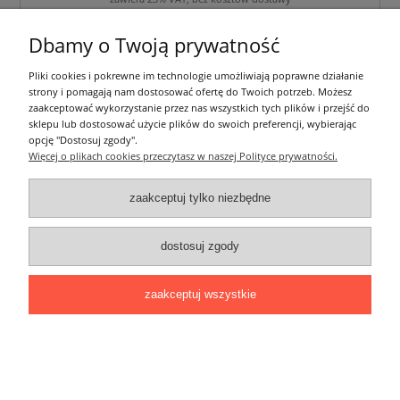
Dbamy o Twoją prywatność
do koszyka
Pliki cookies i pokrewne im technologie umożliwiają poprawne działanie
strony i pomagają nam dostosować ofertę do Twoich potrzeb. Możesz
zaakceptować wykorzystanie przez nas wszystkich tych plików i przejść do
sklepu lub dostosować użycie plików do swoich preferencji, wybierając
opcję "Dostosuj zgody".
Więcej o plikach cookies przeczytasz w naszej Polityce prywatności.
zaakceptuj tylko niezbędne
dostosuj zgody
zaakceptuj wszystkie
Łącznik prosty do profili LUMINES
8,00 zł
zawiera 23% VAT, bez kosztów dostawy