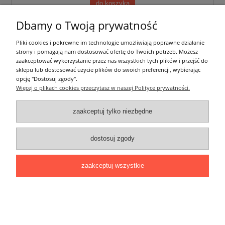
do koszyka
Dbamy o Twoją prywatność
Pliki cookies i pokrewne im technologie umożliwiają poprawne działanie
strony i pomagają nam dostosować ofertę do Twoich potrzeb. Możesz
zaakceptować wykorzystanie przez nas wszystkich tych plików i przejść do
sklepu lub dostosować użycie plików do swoich preferencji, wybierając
opcję "Dostosuj zgody".
Więcej o plikach cookies przeczytasz w naszej Polityce prywatności.
zaakceptuj tylko niezbędne
dostosuj zgody
Profil Tech Light do taśm LED - P2-1 Czarny
zaakceptuj wszystkie
Lakierowany - 2 m
48,00 zł
zawiera 23% VAT, bez kosztów dostawy