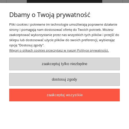
Dbamy o Twoją prywatność
Pliki cookies i pokrewne im technologie umożliwiają poprawne działanie
strony i pomagają nam dostosować ofertę do Twoich potrzeb. Możesz
zaakceptować wykorzystanie przez nas wszystkich tych plików i przejść do
sklepu lub dostosować użycie plików do swoich preferencji, wybierając
opcję "Dostosuj zgody".
Więcej o plikach cookies przeczytasz w naszej Polityce prywatności.
zaakceptuj tylko niezbędne
Klosz do profilu Tech Light C4 mleczny - 2m
22,00 zł
dostosuj zgody
zawiera 23% VAT, bez kosztów dostawy
zaakceptuj wszystkie
do koszyka