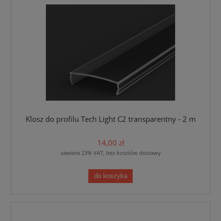
Klosz do profilu Tech Light C2 transparentny - 2 m
14,00 zł
zawiera 23% VAT, bez kosztów dostawy
do koszyka