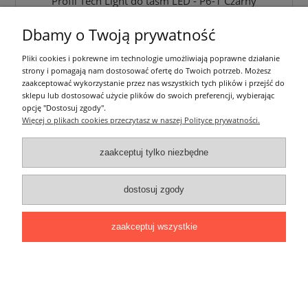
Profil Tech Light do taśm LED - P6-1 Czarny
Lakierowany - 2 m
Dbamy o Twoją prywatność
44,00 zł
Pliki cookies i pokrewne im technologie umożliwiają poprawne działanie
zawiera 23% VAT, bez kosztów dostawy
strony i pomagają nam dostosować ofertę do Twoich potrzeb. Możesz
zaakceptować wykorzystanie przez nas wszystkich tych plików i przejść do
do koszyka
sklepu lub dostosować użycie plików do swoich preferencji, wybierając
opcję "Dostosuj zgody".
Więcej o plikach cookies przeczytasz w naszej Polityce prywatności.
zaakceptuj tylko niezbędne
dostosuj zgody
zaakceptuj wszystkie