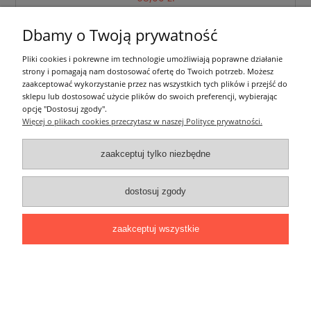
zawiera 23% VAT, bez kosztów dostawy
Dbamy o Twoją prywatność
do koszyka
Pliki cookies i pokrewne im technologie umożliwiają poprawne działanie
strony i pomagają nam dostosować ofertę do Twoich potrzeb. Możesz
zaakceptować wykorzystanie przez nas wszystkich tych plików i przejść do
sklepu lub dostosować użycie plików do swoich preferencji, wybierając
opcję "Dostosuj zgody".
Więcej o plikach cookies przeczytasz w naszej Polityce prywatności.
zaakceptuj tylko niezbędne
dostosuj zgody
zaakceptuj wszystkie
Profil LUMINES do taśm LED - typ ILEDO Srebrny
Anodowany - 2,02 m